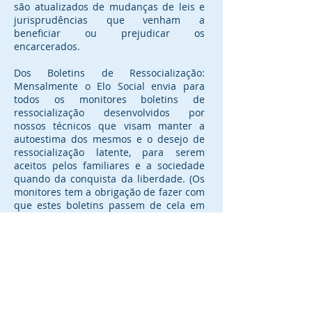
são atualizados de mudanças de leis e
jurisprudências que venham a
beneficiar ou prejudicar os
encarcerados.
Dos Boletins de Ressocialização:
Mensalmente o Elo Social envia para
todos os monitores boletins de
ressocialização desenvolvidos por
nossos técnicos que visam manter a
autoestima dos mesmos e o desejo de
ressocialização latente, para serem
aceitos pelos familiares e a sociedade
quando da conquista da liberdade. (Os
monitores tem a obrigação de fazer com
que estes boletins passem de cela em
cela para serem lidos por todos os
encarcerados de seu raio ou ala)
Da ressocialização pela Fé: Todo ser
humano quando atravessa suas maiores
dificuldades vê sua fé ser multiplicada,
fato indiscutível e inquestionável
mundialmente e que pode ser