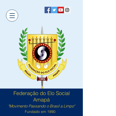
Federação do Elo Social
Amapá
"Movimento Passando o Brasil a Limpo"
Fundado em 1990