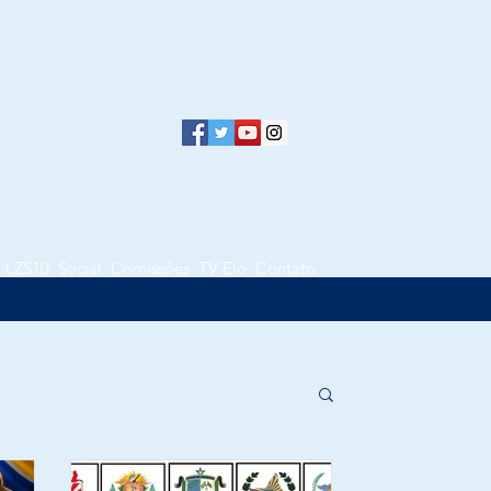
LZS10
Social
Comissões
TV Elo
Contato