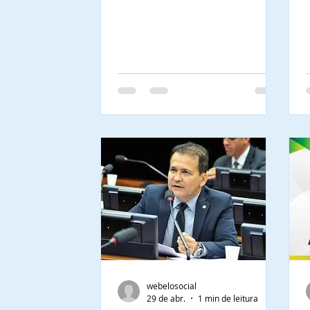
assessores, preparada
para organização dos
terrenos e áreas de
terra necessários para
implantação do projeto
no Estado do Amapá.
webelosocial
29 de abr.
1 min de leitura