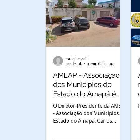
webelosocial
10 de jul.
1 min de leitura
AMEAP - Associação
dos Municípios do
Estado do Amapá é
notificada sobre a
O Diretor-Presidente da AMEAP
prioridade para indicar
- Associação dos Municípios do
Estado do Amapá, Carlos
representante à Mesa
Sampaio está sendo
de Autoridades dos
oficialmente notificado acerca