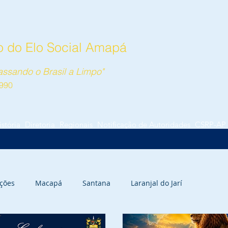
 do Elo Social Amapá
ssando o Brasil a Limpo"
990
istória
Diretoria
Regionais
Notificação de Autoridades
CSRP-AP
ções
Macapá
Santana
Laranjal do Jarí