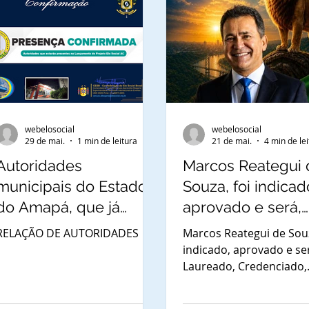
webelosocial
webelosocial
29 de mai.
1 min de leitura
21 de mai.
4 min de le
Autoridades
Marcos Reategui 
municipais do Estado
Souza, foi indicad
do Amapá, que já
aprovado e será,
confirmaram a
Laureado,
RELAÇÃO DE AUTORIDADES
Marcos Reategui de Souz
presença nas
Credenciado,
indicado, aprovado e se
Laureado, Credenciado,
solenidades de
Aclamado e
Aclamada, e Diplomado
outorga de Títulos de
Diplomado como
Comendador da Ordem