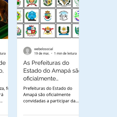
webelosocial
itura
19 de mai.
1 min de leitura
de
As Prefeituras do
o,
Estado do Amapá são
oficialmente
convidadas a
a, foi
Prefeituras do Estado do
participar da
rá
Amapá são oficialmente
convidadas a participar da
Cerimônia de
 como
Cerimônia de Laureação de
Laureação de
 do
Comendadores e