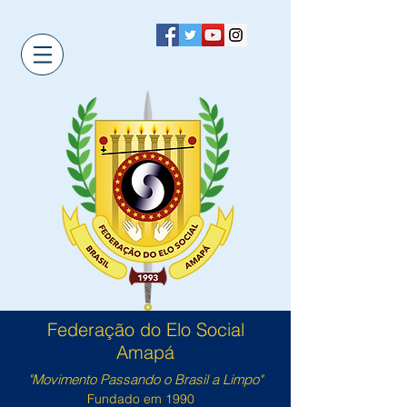
Federação do Elo Social
Amapá
"Movimento Passando o Brasil a Limpo"
Fundado em 1990