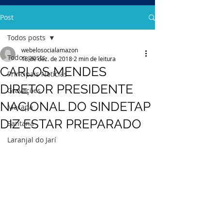
Post
Todos posts
webelosocialamazon
Todos posts
18 de dez. de 2018
2 min de leitura
CARLOS MENDES
Principais Notícias
DIRETOR PRESIDENTE
Gravações
NACIONAL DO SINDETAP
Macapá
DIZ ESTAR PREPARADO
Santana
Laranjal do Jarí