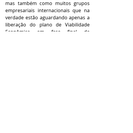
mas também como muitos grupos 
empresariais internacionais que na 
verdade estão aguardando apenas a 
liberação do plano de Viabilidade 
Econômica em fase final de 
elaboração e a ser liberado através 
do link a seguir e que convidamos a 
todos para visitarem 
https://www.grupoiner.com.br/copia-
estados
Posts recentes
Ver tudo