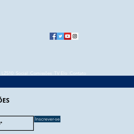
LZS10
Social
Comissões
TV Elo
Contato
ÕES
Inscrever-se