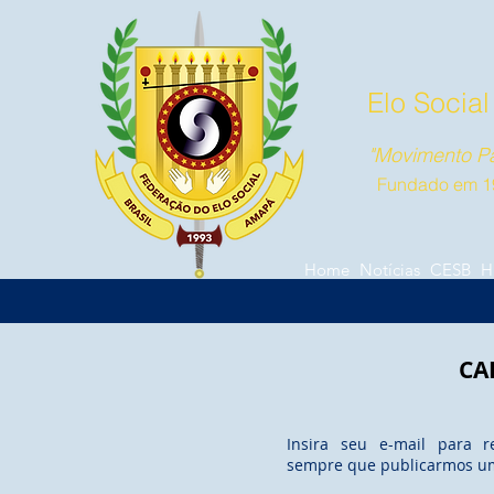
Elo Socia
"Movimento Pa
Fundado em 1
Home
Notícias
CESB
H
CA
Insira seu e-mail para r
sempre que publicarmos u