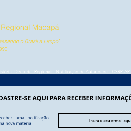
l Regional Macapá
ssando o Brasil a Limpo"
990
istória
Diretoria
Regionais
Notificação de Autoridades
CSRP-AP
DASTRE-SE AQUI PARA RECEBER INFORMAÇ
eceber uma notificação
ma nova matéria