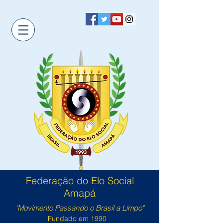
Federação do Elo Social
Amapá
"Movimento Passando o Brasil a Limpo"
Fundado em 1990