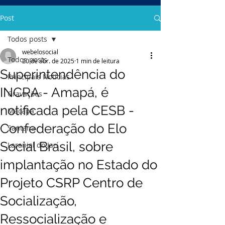
Post
Todos posts
webelosocial
Todos posts
20 de abr. de 2025
1 min de leitura
Superintendência do
Principais Notícias
INCRA - Amapá, é
Gravações
notificada pela CESB -
Macapá
Confederação do Elo
Santana
Social Brasil, sobre
Laranjal do Jarí
implantação no Estado do
Projeto CSRP Centro de
Socialização,
Ressocialização e