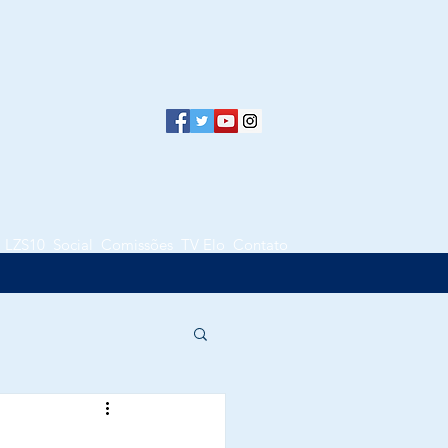
LZS10
Social
Comissões
TV Elo
Contato