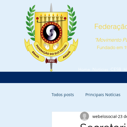
Federação
"Movimento Pa
Fundado em 1
Home
Notícias
CESB
H
Todos posts
Principais Notícias
webelosocial
23 d