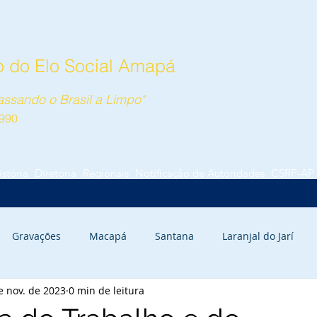
 do Elo Social Amapá
ssando o Brasil a Limpo"
990
istória
Diretoria
Regionais
Notificação de Autoridades
CSRP-AP
Gravações
Macapá
Santana
Laranjal do Jarí
e nov. de 2023
0 min de leitura