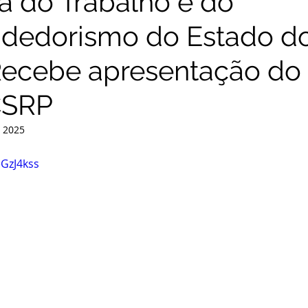
ia do Trabalho e do
dedorismo do Estado d
ecebe apresentação do
CSRP
e 2025
eGzJ4kss