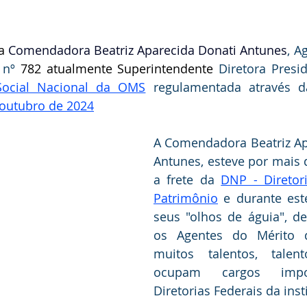
a
 Comendadora Beatriz Aparecida Donati Antunes
, A
 nº 
782 atualmente Superintendente 
Diretora Presi
Social Nacional da OMS
 regulamentada através 
 outubro de 2024
A Comendadora Beatriz Ap
Antunes, esteve por mais d
a frete da 
DNP - Diretor
Patrimônio
 e durante est
seus "olhos de águia", de
os Agentes do Mérito do
muitos talentos, talen
ocupam cargos impor
Diretorias Federais da inst