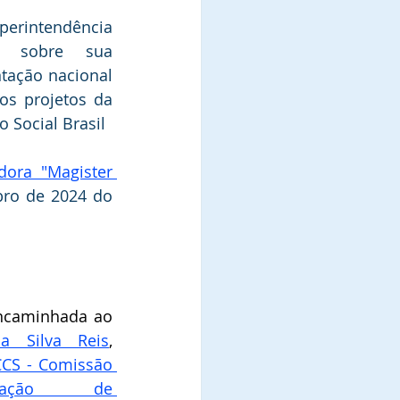
rintendência  
u sobre sua 
tação nacional 
os projetos da 
 Social Brasil
ora "Magister 
ro de 2024 do 
A referida indicação foi encaminhada ao 
a Silva Reis
, 
CS - Comissão 
icação  de 