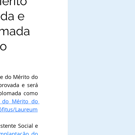
érito
ada e
omada
do
te do Mérito do 
aprovada e será 
plomada como 
do Mérito do 
fitus/Laureum
stente Social e 
mplantação do 