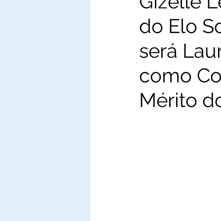
Gizelle L
do Elo So
será Lau
como Co
Mérito do