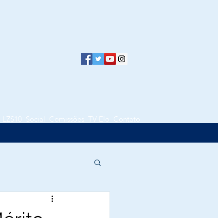
LZS10
Social
Comissões
TV Elo
Contato