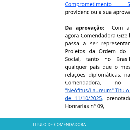
Comprometimento So
providenciou a sua aprovaç
Da aprovação:  
Com a 
agora Comendadora Gizelle 
passa a ser representan
Projetos da Ordem do M
Social, tanto no Bras
qualquer país que o me
relações diplomáticas, n
"Neófitus/Laureum" Titulo 
de 11/10/2025
,
 prenotad
Honrarias nº 09,
TITULO DE COMENDADORA