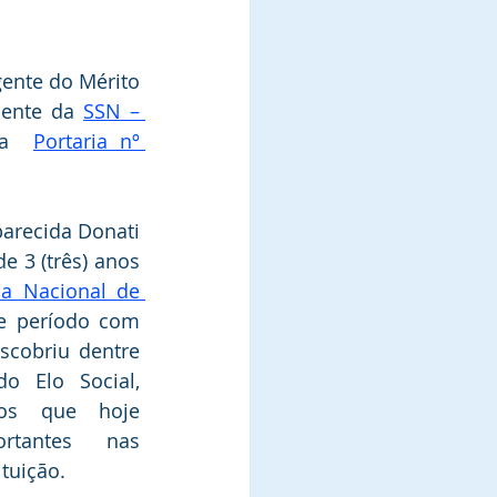
gente do Mérito 
dente da 
SSN – 
da  
Portaria nº 
arecida Donati 
e 3 (três) anos 
ia Nacional de 
e período com 
scobriu dentre 
 Elo Social, 
tos que hoje 
tantes nas 
ituição.