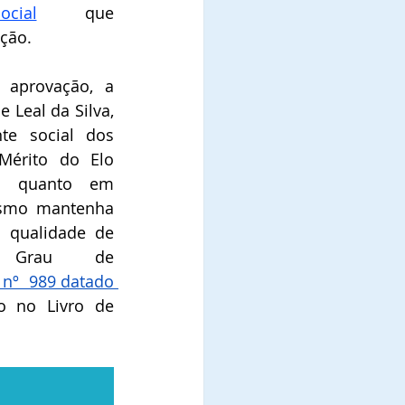
cial
que 
ão.   
aprovação, a 
Leal da Silva, 
te social dos 
érito do Elo 
il quanto em 
smo mantenha 
a qualidade de 
Comendadora, no Grau de 
nº  989 datado 
o no Livro de 