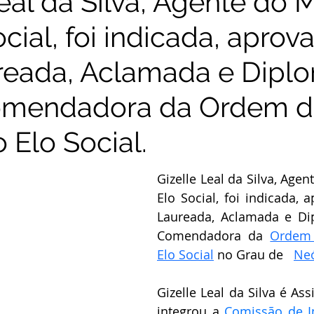
eal da Silva, Agente do M
cial, foi indicada, aprov
reada, Aclamada e Dipl
mendadora da Ordem 
 Elo Social.
Gizelle Leal da Silva, Agen
Elo Social, foi indicada, 
Laureada, Aclamada e Di
Comendadora da 
Ordem 
Elo Social
 no Grau de   
Neó
Gizelle Leal da Silva é Assi
integrou a 
Comissão de I