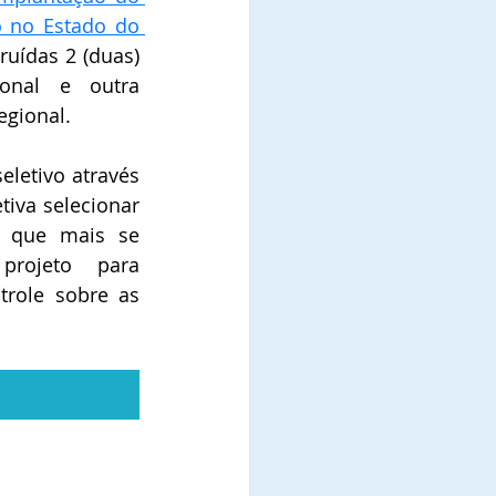
o no Estado do 
uídas 2 (duas) 
nal e outra 
egional.
letivo através 
tiva selecionar 
s que mais se 
rojeto para 
role sobre as 