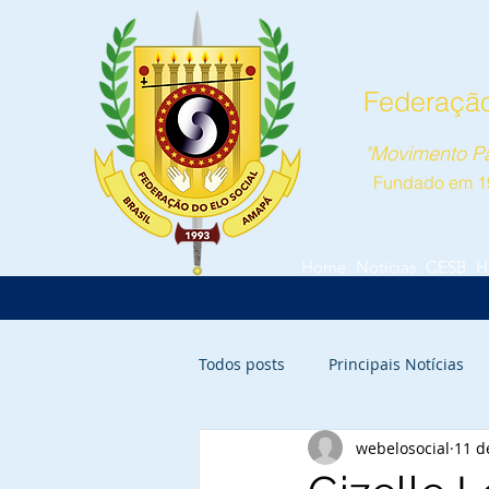
Federação
"Movimento Pa
Fundado em 1
Home
Notícias
CESB
H
Todos posts
Principais Notícias
webelosocial
11 d