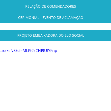
RELAÇÃO DE COMENDADORES
CERIMONIAL - EVENTO DE ACLAMAÇÃO
PROJETO EMBAIXADORA DO ELO SOCIAL
oaxrksN8?si=MLf92rCHI9UIYFnp