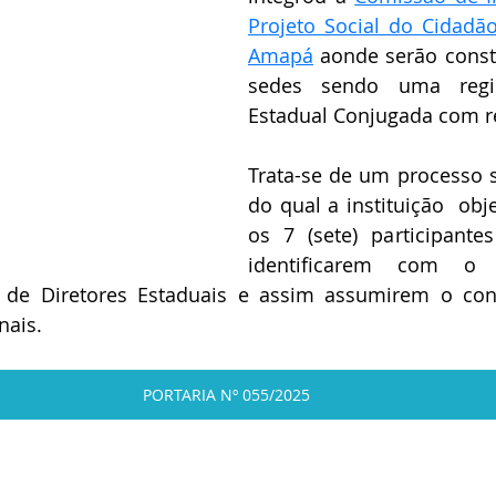
Projeto Social do Cidadã
Amapá
 aonde serão constr
sedes sendo uma regio
Estadual Conjugada com r
Trata-se de um processo se
do qual a instituição  obje
os 7 (sete) participante
identificarem com o p
de Diretores Estaduais e assim assumirem o cont
nais.
PORTARIA Nº 055/2025