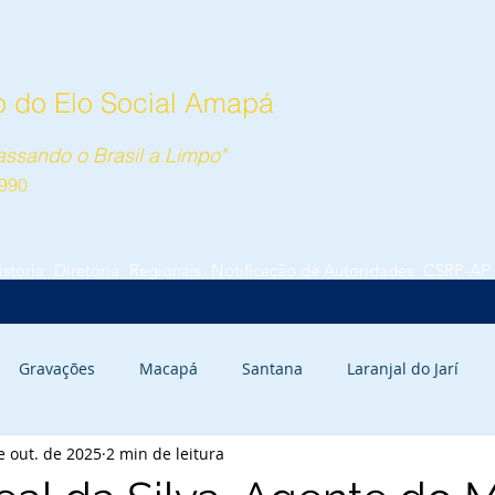
 do Elo Social Amapá
ssando o Brasil a Limpo"
990
istória
Diretoria
Regionais
Notificação de Autoridades
CSRP-AP
Gravações
Macapá
Santana
Laranjal do Jarí
e out. de 2025
2 min de leitura