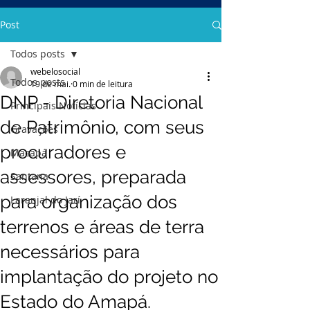
Post
Todos posts
webelosocial
Todos posts
19 de mai.
0 min de leitura
DNP - Diretoria Nacional
Principais Notícias
de Patrimônio, com seus
Gravações
procuradores e
Macapá
assessores, preparada
Santana
para organização dos
Laranjal do Jarí
terrenos e áreas de terra
necessários para
implantação do projeto no
Estado do Amapá.