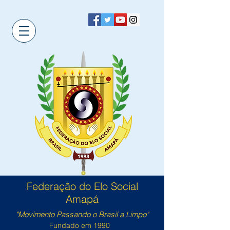
Federação do Elo Social
Amapá
"Movimento Passando o Brasil a Limpo"
Fundado em 1990