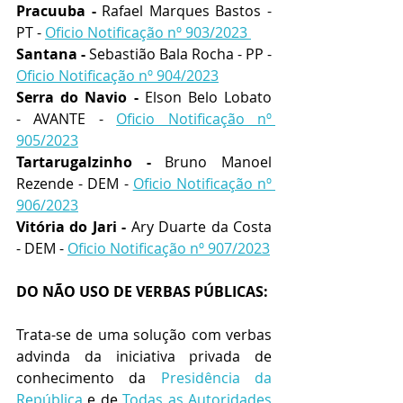
Pracuuba - 
Rafael Marques Bastos - 
PT - 
Oficio Notificação nº 903/2023 
Santana - 
Sebastião Bala Rocha - 
PP - 
Oficio Notificação nº 904/2023
Serra do Navio -
 Elson Belo Lobato 
-
AVANTE - 
Oficio Notificação nº 
905/2023
Tartarugalzinho - 
Bruno Manoel 
Rezende -
DEM - 
Oficio Notificação nº 
906/2023
Vitória do Jari - 
Ary Duarte da Costa 
-
DEM - 
Oficio Notificação nº 907/2023
DO NÃO USO DE VERBAS PÚBLICAS:
Trata-se de uma solução com verbas 
advinda da iniciativa privada de 
conhecimento da 
Presidência da 
República
 e de 
Todas as Autoridades 