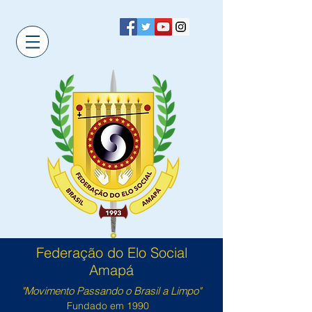
Federação do Elo Social
Amapá
"Movimento Passando o Brasil a Limpo"
Fundado em 1990