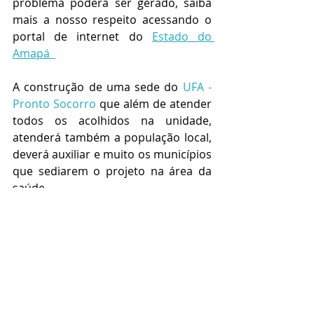
problema poderá ser gerado, saiba 
mais a nosso respeito acessando o 
portal de internet do 
Estado do 
Amapá  
A construção de uma sede do 
UFA - 
Pronto Socorro
 que além de atender 
todos os acolhidos na unidade, 
atenderá também a população local, 
deverá auxiliar e muito os municípios 
que sediarem o projeto na área da 
saúde.
A construção de um ginásio de 
esportes, trará também ao munícipio 
a possibilidade de melhor trabalhar 
crianças, jovens e adultos em todas 
as modalidades esportivas, 
possibilitando um melhor acesso ao 