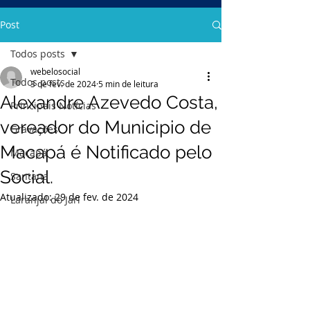
Post
Todos posts
webelosocial
Todos posts
3 de fev. de 2024
5 min de leitura
Alexandre Azevedo Costa,
Principais Notícias
vereador do Municipio de
Gravações
Macapá é Notificado pelo
Macapá
Social.
Santana
Atualizado:
29 de fev. de 2024
Laranjal do Jarí